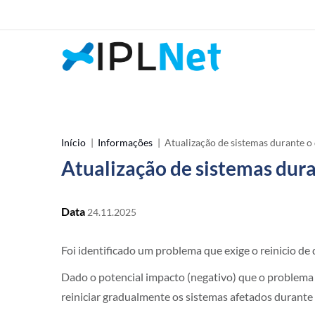
Passar
para
o
conteúdo
principal
Site
IPLNet
Início
Informações
Atualização de sistemas durante o 
Navegação
Atualização de sistemas dura
estrutural
Data
24.11.2025
Foi identificado um problema que exige o reinicio de 
Dado o potencial impacto (negativo) que o problema a
reiniciar gradualmente os sistemas afetados durante 