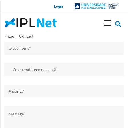
Passar
Login
para
o
conteúdo
principal
Início
Contact
Site
Navegação
estrutural
IPLNet