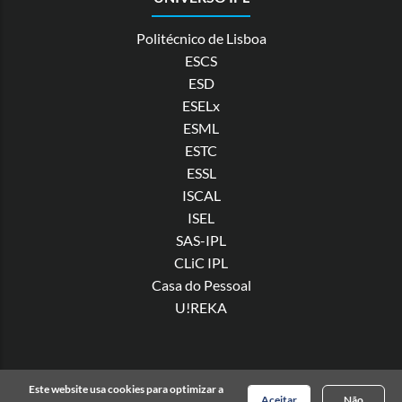
Politécnico de Lisboa
ESCS
ESD
ESELx
ESML
ESTC
ESSL
ISCAL
ISEL
SAS-IPL
CLiC IPL
Casa do Pessoal
U!REKA
© Copyright Politécnico de Lisboa
2026
. Todos os direitos
Este website usa cookies para optimizar a
reservados |
Política de Privacidade
Aceitar
Não